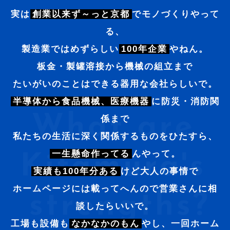
実は
創業以来ず～っと京都
でモノづくりやって
る、
製造業ではめずらしい
100年企業
やねん。
板金・製罐溶接から機械の組立まで
たいがいのことはできる器用な会社らしいで。
半導体から食品機械、医療機器
に防災・消防関
係まで
私たちの生活に深く関係するものをひたすら、
一生懸命作ってる
んやって。
実績も100年分ある
けど大人の事情で
ホームページには載ってへんので営業さんに相
談したらいいで。
工場も設備も
なかなかのもん
やし、一回ホーム